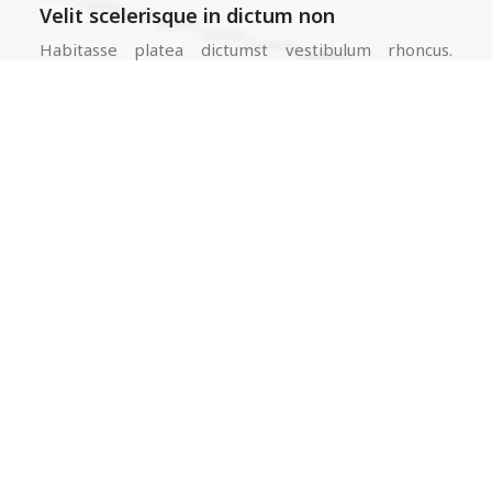
Velit scelerisque in dictum non
Habitasse platea dictumst vestibulum rhoncus.
Aliquam id diam maecenas ultricies mi eget mauris.
Vitae semper quis
Facilisi morbi tempus iaculis
urna id
Ultrices mi tempus imperdiet nulla
malesuada. Massa enim nec dui nunc.
Tincidunt eget nullam non nisi.
Sed viverra tellus in hac habitasse platea.
Lacus laoreet non curabitur gravida arcu ac.